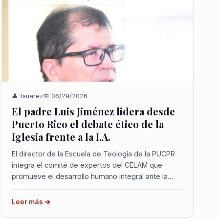
👤 fsuarez
📅 06/29/2026
El padre Luis Jiménez lidera desde
Puerto Rico el debate ético de la
Iglesia frente a la I.A.
El director de la Escuela de Teología de la PUCPR
integra el comité de expertos del CELAM que
promueve el desarrollo humano integral ante la
potente era digital. El padre Luis Jiménez, director
de la Escuela de Teología de la Pontificia Univers...
Leer más ➔