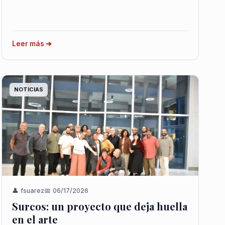
Leer más ➔
NOTICIAS
👤 fsuarez
📅 06/17/2026
Surcos: un proyecto que deja huella
en el arte