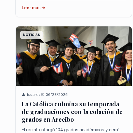
estudiantes d...
Leer más ➔
NOTICIAS
👤 fsuarez
📅 06/23/2026
La Católica culmina su temporada
de graduaciones con la colación de
grados en Arecibo
El recinto otorgó 104 grados académicos y cerró