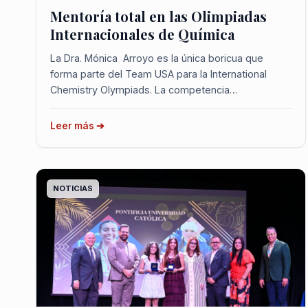
Mentoría total en las Olimpiadas
Internacionales de Química
La Dra. Mónica Arroyo es la única boricua que
forma parte del Team USA para la International
Chemistry Olympiads. La competencia
internacional de Química más prestigiosa del
mundo tiene rostro Pionero. La catedrática de
Leer más ➔
Química de la Pontificia Universidad Católica de
Puerto...
NOTICIAS