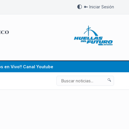
🌓
🔑 Iniciar Sesión
ICO
s en Vivo!! Canal Youtube
🔍