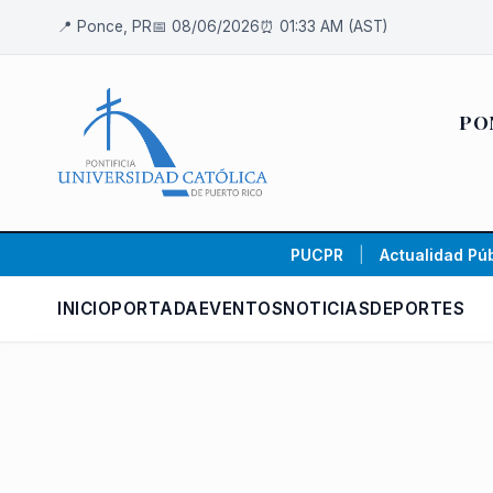
📍 Ponce, PR
📅 08/06/2026
⏰ 01:33 AM (AST)
PO
PUCPR
|
Actualidad Púb
INICIO
PORTADA
EVENTOS
NOTICIAS
DEPORTES